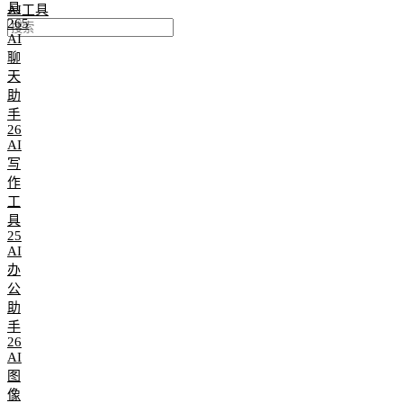
具
AI工具
265
AI
聊
天
助
手
26
AI
写
作
工
具
25
AI
办
公
助
手
26
AI
图
像