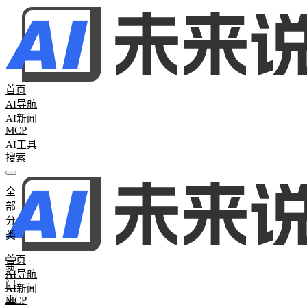
首页
AI导航
AI新闻
MCP
AI工具
全
全部分类
部
热门工具
265
AI聊天助手
26
AI写作工具
25
AI办公助手
26
AI图
分
词
0
AI学习网站
2
AI模型评测
0
类
首页
热
AI导航
门
AI新闻
工
MCP