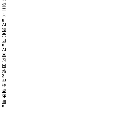
型
平
台
0
AI
提
示
词
0
AI
学
习
网
站
2
AI
模
型
评
测
0