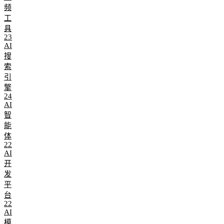
频
工
具
23
AI
搜
索
引
擎
24
AI
智
能
体
22
AI
开
发
平
台
22
AI
模