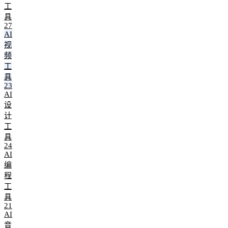
工
具
27
AI
视
频
工
具
23
AI
设
计
工
具
24
AI
编
程
工
具
21
AI
音