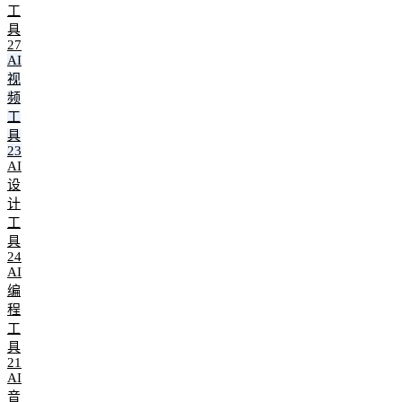
工
具
27
AI
视
频
工
具
23
AI
设
计
工
具
24
AI
编
程
工
具
21
AI
音