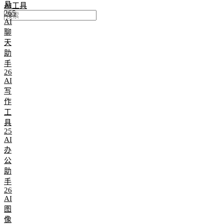
具
AI工具
265
AI
聊
天
助
手
26
AI
写
作
工
具
25
AI
办
公
助
手
26
AI
图
像