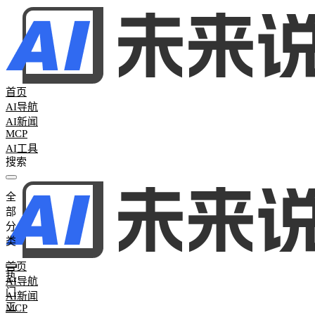
首页
AI导航
AI新闻
MCP
AI工具
全
全部分类
部
热门工具
265
AI聊天助手
26
AI写作工具
25
AI办公助手
26
AI图
分
词
0
AI学习网站
2
AI模型评测
0
类
首页
热
AI导航
门
AI新闻
工
MCP