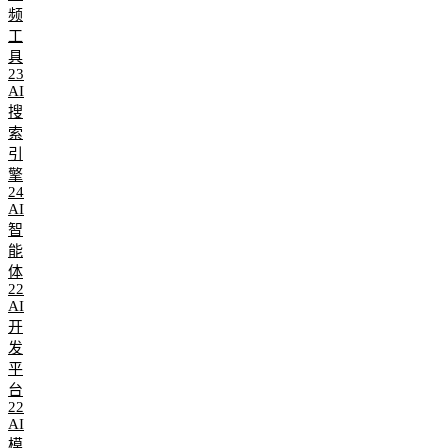
频
工
具
23
AI
搜
索
引
擎
24
AI
智
能
体
22
AI
开
发
平
台
22
AI
模