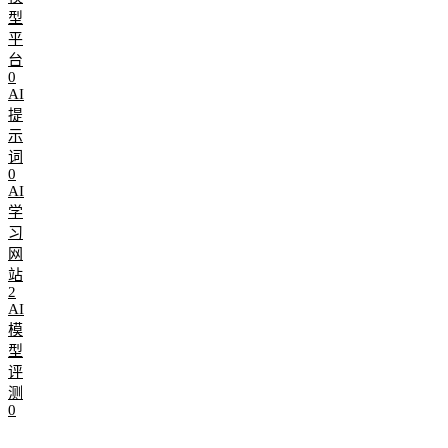
型
平
台
0
AI
提
示
词
0
AI
学
习
网
站
2
AI
模
型
评
测
0