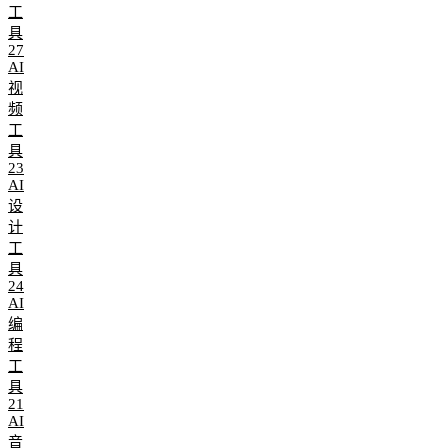
工
具
27
AI
视
频
工
具
23
AI
设
计
工
具
24
AI
编
程
工
具
21
AI
音