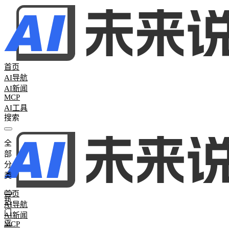
首页
AI导航
AI新闻
MCP
AI工具
全
全部分类
部
热门工具
265
AI聊天助手
26
AI写作工具
25
AI办公助手
26
AI图
分
词
0
AI学习网站
2
AI模型评测
0
类
首页
热
AI导航
门
AI新闻
工
MCP