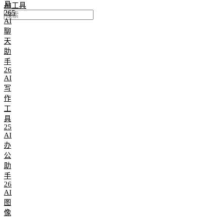
具
AI工具
265
AI
聊
天
助
手
26
AI
写
作
工
具
25
AI
办
公
助
手
26
AI
图
像