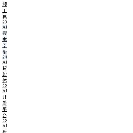
频
工
具
23
AI
搜
索
引
擎
24
AI
智
能
体
22
AI
开
发
平
台
22
AI
模