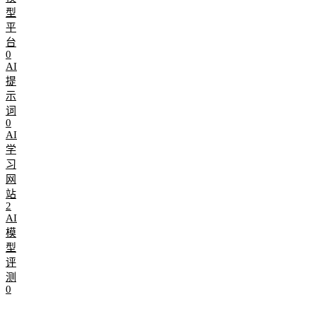
型
平
台
0
AI
提
示
词
0
AI
学
习
网
站
2
AI
模
型
评
测
0